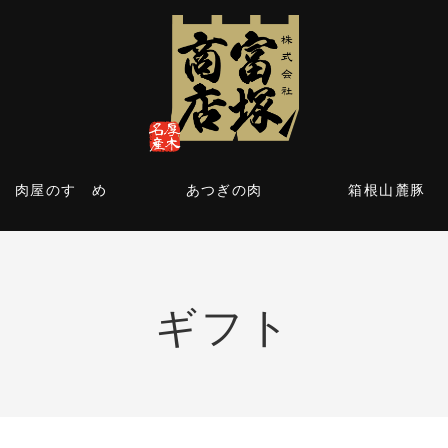
肉屋のすゝめ
あつぎの肉
箱根山麓豚
ギフト