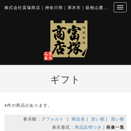
株式会社富塚商店｜神奈川県｜厚木市｜箱根山麓豚｜とん漬｜シロホルモン
ギフト
4件の商品があります。
表示順 :
デフォルト
｜
商品名
｜
安い順
｜
高い順
表示形式 :
商品説明つき
｜
画像一覧