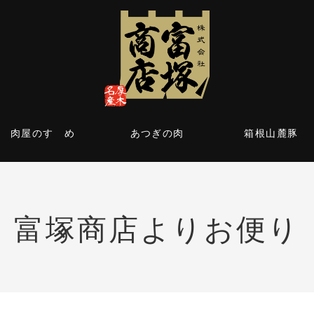
肉屋のすゝめ
あつぎの肉
箱根山麓豚
富塚商店よりお便り