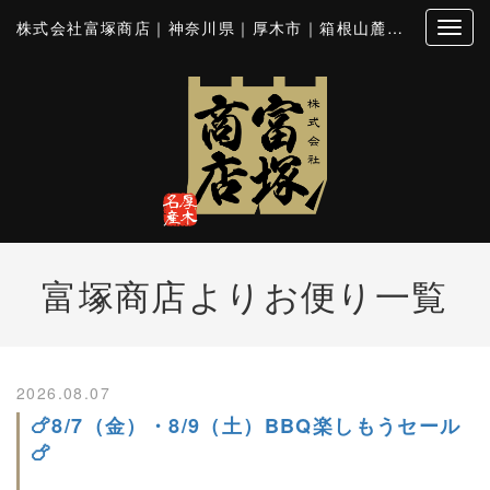
株式会社富塚商店｜神奈川県｜厚木市｜箱根山麓豚｜とん漬｜シロホルモン
富塚商店よりお便り
一覧
2026.08.07
🍗8/7（金）・8/9（土）BBQ楽しもうセール
🍗