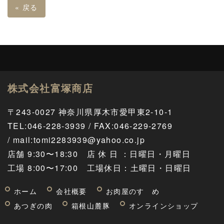
«
戻る
株式会社富塚商店
〒243-0027 神奈川県厚木市愛甲東2-10-1
TEL
:
046-228-3939 / FAX:046-229-2769
/
mail:tomi2283939@yahoo.co.jp
店舗 9:30〜18:30 店 休 日 ：日曜日・月曜日
工場 8
:00
〜17
:00
工場休日：土曜日・日曜日
ホーム
会社概要
お肉屋のすゝめ
あつぎの肉
箱根山麓豚
オンラインショップ