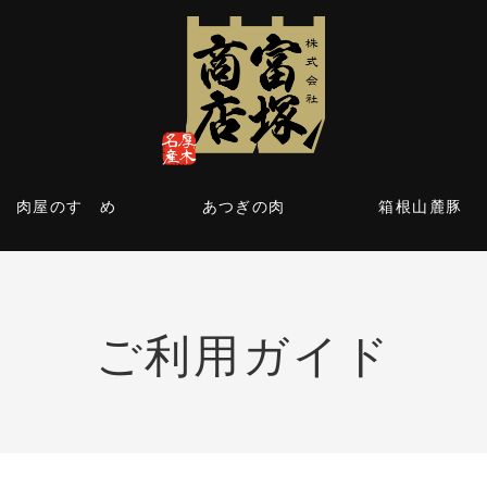
肉屋のすゝめ
あつぎの肉
箱根山麓豚
ご利用ガイド